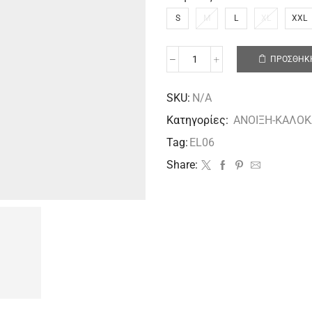
S
M
L
XL
XXL
ΠΡΟΣΘΉΚΗ
SKU:
N/A
Κατηγορίες:
ΑΝΟΙΞΗ-ΚΑΛΟΚ
Tag:
EL06
Share: