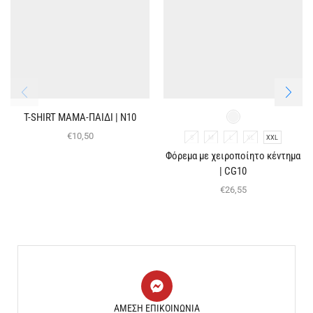
T-SHIRT ΜΑΜΑ-ΠΑΙΔΙ | Ν10
€
10,50
S
M
L
XL
XXL
Φόρεμα με χειροποίητο κέντημα
| CG10
€
26,55
ΑΜΕΣΗ ΕΠΙΚΟΙΝΩΝΙΑ