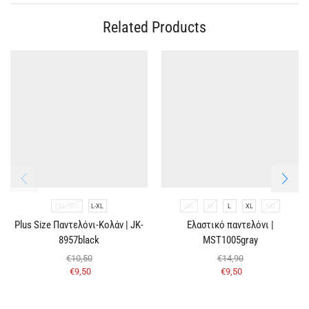
Related Products
2XL/3XL
L-XL
3XL
M
L
XL
XXL
Plus Size Παντελόνι-Κολάν | JK-
Eλαστικό παντελόνι |
8957black
MST1005gray
€
10,50
€
14,90
€
9,50
€
9,50