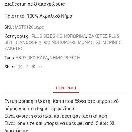
Διαθέσιμη σε 8 αποχρώσεις
Ποιότητα 100% Ακρυλικό Nήμα
SKU:
MST9120ώχρα
Κατηγορίες:
PLUS SIZES ΦΘΙΝΟΠΩΡΙΝΑ
,
ΖΑΚΕΤΕΣ PLUS
SIZE
,
ΠΑΝΩΦΟΡΙΑ
,
ΦΘΙΝΟΠΩΡΟ/ΧΕΙΜΩΝΑΣ
,
ΧΕΙΜΕΡΙΝΕΣ
ΖΑΚΕΤΕΣ
Tags:
AKRYLIKO
,
KAPA
,
NHMA
,
PLEKTH
Share:
ΠΕΡΙΓΡΑΦΉ
Εντυπωσιακή πλεκτή Κάπα που δένει στο μπροστινό
μέρος για πιο elegant εμφανίσεις.
Είναι ανοιχτή στο πλάι και έχει φανταστική υφή.
Είναι one size και μπορεί να καλύψει από S έως XL
διαστάσεις .