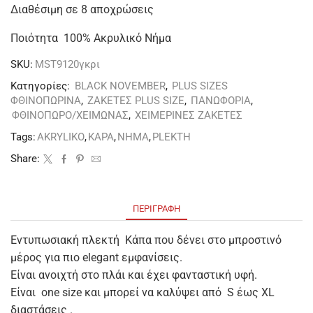
Διαθέσιμη σε 8 αποχρώσεις
Ποιότητα 100% Ακρυλικό Nήμα
SKU:
MST9120γκρι
Κατηγορίες:
BLACK NOVEMBER
,
PLUS SIZES
ΦΘΙΝΟΠΩΡΙΝΑ
,
ΖΑΚΕΤΕΣ PLUS SIZE
,
ΠΑΝΩΦΟΡΙΑ
,
ΦΘΙΝΟΠΩΡΟ/ΧΕΙΜΩΝΑΣ
,
ΧΕΙΜΕΡΙΝΕΣ ΖΑΚΕΤΕΣ
Tags:
AKRYLIKO
,
KAPA
,
NHMA
,
PLEKTH
Share:
ΠΕΡΙΓΡΑΦΉ
Εντυπωσιακή πλεκτή Κάπα που δένει στο μπροστινό
μέρος για πιο elegant εμφανίσεις.
Είναι ανοιχτή στο πλάι και έχει φανταστική υφή.
Είναι one size και μπορεί να καλύψει από S έως XL
διαστάσεις .