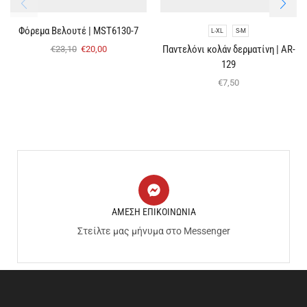
Φόρεμα Bελουτέ | MST6130-7
L-XL
S-M
Παντελόνι κολάν δερματίνη | AR-
€
23,10
€
20,00
129
€
7,50
ΑΜΕΣΗ ΕΠΙΚΟΙΝΩΝΙΑ
Στείλτε μας μήνυμα στο Messenger