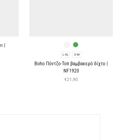
ι |
L-XL
S-M
Boho Πόντζο-Τοπ βαμβακερό δίχτυ |
NF1920
€
21,90