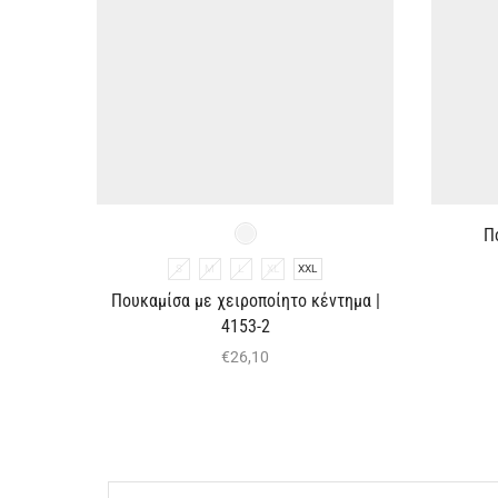
Π
S
M
L
XL
XXL
Πουκαμίσα με χειροποίητο κέντημα |
4153-2
€
26,10