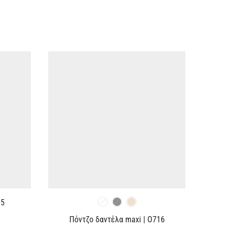
Ν5
Πόντζο δαντέλα maxi | O716