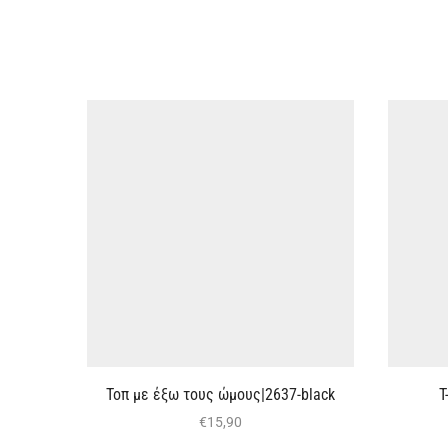
Τοπ με έξω τους ώμους|2637-black
T
€
15,90